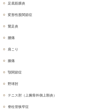
足底筋膜炎
変形性股関節症
鵞足炎
腰痛
肩こり
膝痛
顎関節症
野球肘
テニス肘（上腕骨外側上顆炎）
脊柱管狭窄症