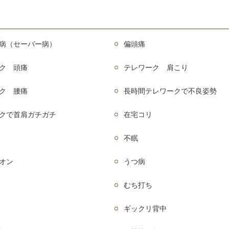
病（セーバー病）
偏頭痛
ク 頭痛
テレワーク 肩こり
ク 腰痛
長時間テレワークで不良姿勢
クで首肩ガチガチ
在宅コリ
不眠
オン
うつ病
むち打ち
ギックリ背中