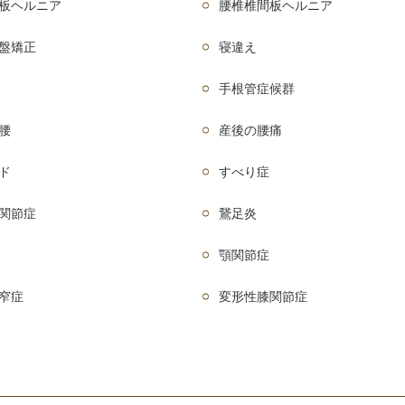
板ヘルニア
腰椎椎間板ヘルニア
盤矯正
寝違え
手根管症候群
腰
産後の腰痛
ド
すべり症
関節症
鵞足炎
顎関節症
窄症
変形性膝関節症