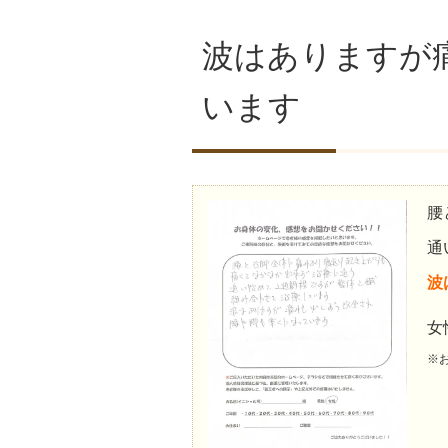
波はありますが
います
腰
通
波
女
※