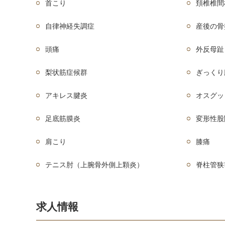
首こり
頚椎椎間
自律神経失調症
産後の骨
頭痛
外反母趾
梨状筋症候群
ぎっくり
アキレス腱炎
オスグッ
足底筋膜炎
変形性股
肩こり
膝痛
テニス肘（上腕骨外側上顆炎）
脊柱管狭
求人情報