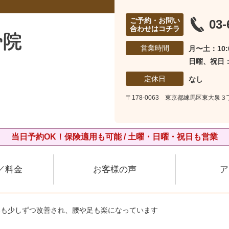
ご予約・お問い
03-
合わせはコチラ
営業時間
月〜土：10:0
日曜、祝日：1
定休日
なし
〒178-0063 東京都練馬区東大泉３
当日予約OK！保険適用も可能 / 土曜・日曜・祝日も営業
／料金
お客様の声
ア
みも少しずつ改善され、腰や足も楽になっています