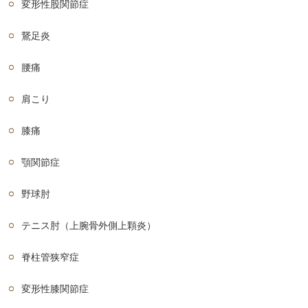
変形性股関節症
鵞足炎
腰痛
肩こり
膝痛
顎関節症
野球肘
テニス肘（上腕骨外側上顆炎）
脊柱管狭窄症
変形性膝関節症