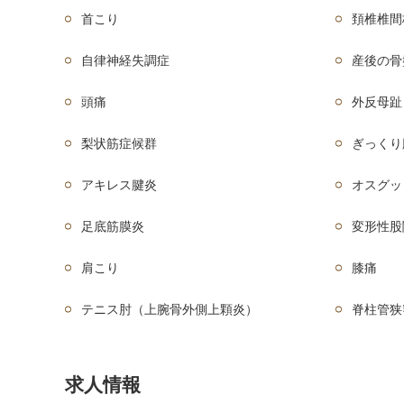
首こり
頚椎椎間
自律神経失調症
産後の骨
頭痛
外反母趾
梨状筋症候群
ぎっくり
アキレス腱炎
オスグッ
足底筋膜炎
変形性股
肩こり
膝痛
テニス肘（上腕骨外側上顆炎）
脊柱管狭
求人情報