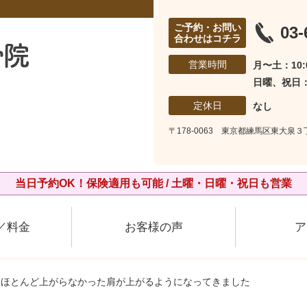
ご予約・お問い
03-
合わせはコチラ
営業時間
月〜土：10:0
日曜、祝日：1
定休日
なし
〒178-0063 東京都練馬区東大泉３
当日予約OK！保険適用も可能 / 土曜・日曜・祝日も営業
／料金
お客様の声
ア
もほとんど上がらなかった肩が上がるようになってきました