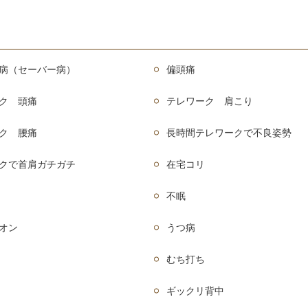
病（セーバー病）
偏頭痛
ク 頭痛
テレワーク 肩こり
ク 腰痛
長時間テレワークで不良姿勢
クで首肩ガチガチ
在宅コリ
不眠
オン
うつ病
むち打ち
ギックリ背中