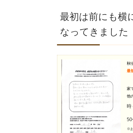
最初は前にも横
なってきました
秋
最
家
他
時
5
※