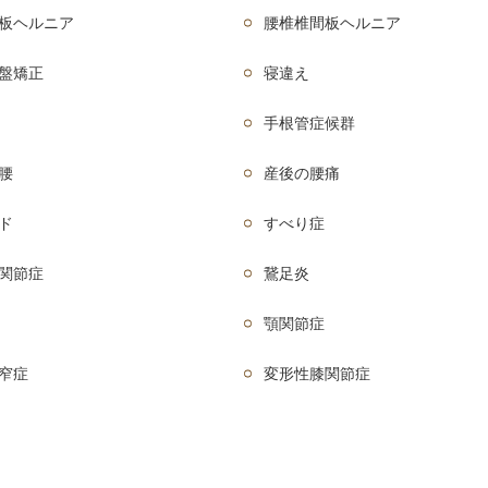
板ヘルニア
腰椎椎間板ヘルニア
盤矯正
寝違え
手根管症候群
腰
産後の腰痛
ド
すべり症
関節症
鵞足炎
顎関節症
窄症
変形性膝関節症